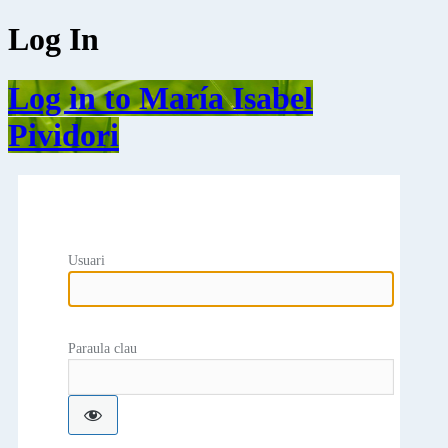
Log In
Log in to María Isabel
Pividori
Usuari
Paraula clau