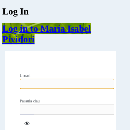
Log In
Log in to María Isabel
Pividori
Usuari
Paraula clau