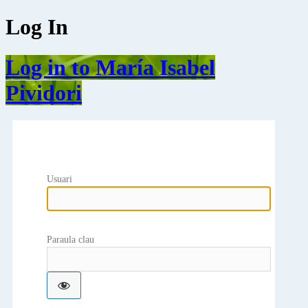
Log In
Log in to María Isabel
Pividori
Usuari
Paraula clau