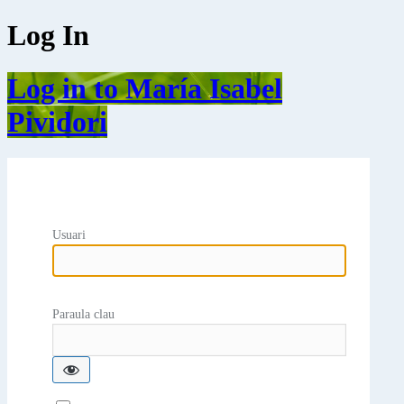
Log In
Log in to María Isabel
Pividori
Usuari
Paraula clau