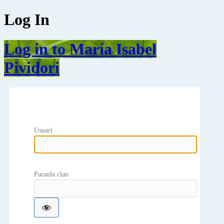
Log In
Log in to María Isabel
Pividori
Usuari
Paraula clau