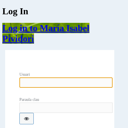
Log In
Log in to María Isabel
Pividori
Usuari
Paraula clau