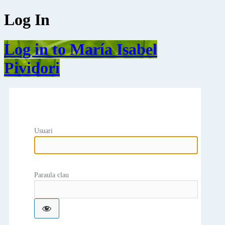
Log In
Log in to María Isabel
Pividori
Usuari
Paraula clau