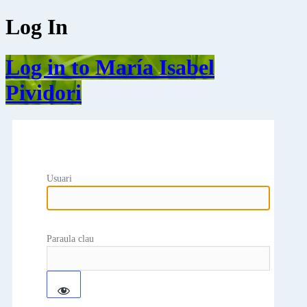
Log In
Log in to María Isabel
Pividori
Usuari
Paraula clau