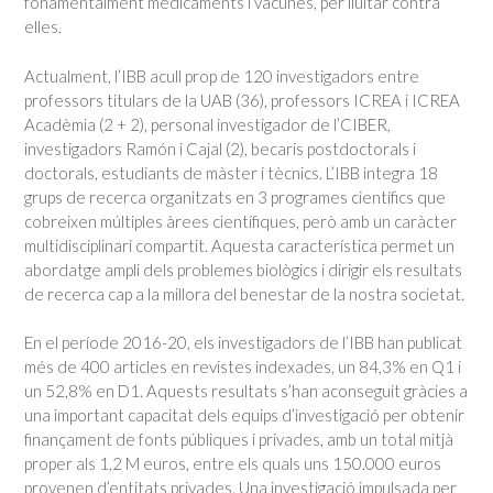
fonamentalment medicaments i vacunes, per lluitar contra
elles.
Actualment, l’IBB acull prop de 120 investigadors entre
professors titulars de la UAB (36), professors ICREA i ICREA
Acadèmia (2 + 2), personal investigador de l’CIBER,
investigadors Ramón i Cajal (2), becaris postdoctorals i
doctorals, estudiants de màster i tècnics. L’IBB integra 18
grups de recerca organitzats en 3 programes científics que
cobreixen múltiples àrees científiques, però amb un caràcter
multidisciplinari compartit. Aquesta característica permet un
abordatge ampli dels problemes biològics i dirigir els resultats
de recerca cap a la millora del benestar de la nostra societat.
En el període 2016-20, els investigadors de l’IBB han publicat
més de 400 articles en revistes indexades, un 84,3% en Q1 i
un 52,8% en D1. Aquests resultats s’han aconseguit gràcies a
una important capacitat dels equips d’investigació per obtenir
finançament de fonts públiques i privades, amb un total mitjà
proper als 1,2 M euros, entre els quals uns 150.000 euros
provenen d’entitats privades. Una investigació impulsada per