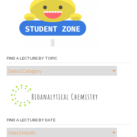
FIND A LECTURE BY TOPIC
Find
a
lecture
by
topic
FIND A LECTURE BY DATE
Find