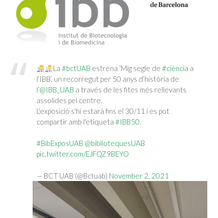
La
#bctUAB
estrena ‘Mig segle de
#ciència
a
l’IBB’, un recorregut per 50 anys d’història de
l’
@IBB_UAB
a través de les fites més rellevants
assolides pel centre.
L'exposició s'hi estarà fins el 30/11 i es pot
compartir amb l'etiqueta
#IBB50
.
#BibExposUAB
@bibliotequesUAB
pic.twitter.com/EJFQZ9BEYO
— BCT UAB (@Bctuab)
November 2, 2021