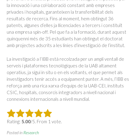
la innovació i una col·laboració constant amb empreses
privades i hospitals, garanteixen la transferibilitat dels
resultats de recerca. Fins al moment, hem obtingut 36
patents, algunes d’elles ja llicenciades a tercers i constituït
una empresa spin-off. Pel que fa a la formació, durant aquest
quinquenni més de 35 estudiants han obtingut el doctorat
amb projectes adscrits a les línies d’investigació de l’institut.
La investigació a l’IBB està recolzada per un ampli ventall de
serveis i plataformes tecnològiques de la UAB altament
operatius, ja sigui in situ o en els voltants, el que permet als
investigadors tenir accés a equipament punter. A més, l’IBB es
reforça amb una rica xarxa d’equips de la UAB-CEI, instituts
CSIC, hospitals, consorcis integradors a nivell nacional i
connexions internacionals a nivell mundial.
Rating:
5.00
/5. From 1 vote.
Posted in
Research