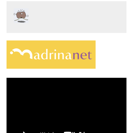
Video
Player