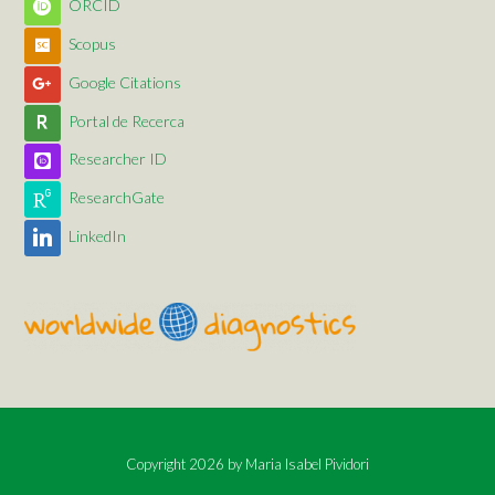
ORCID
Scopus
Google Citations
Portal de Recerca
Researcher ID
ResearchGate
LinkedIn
Copyright 2026 by
Maria Isabel Pividori