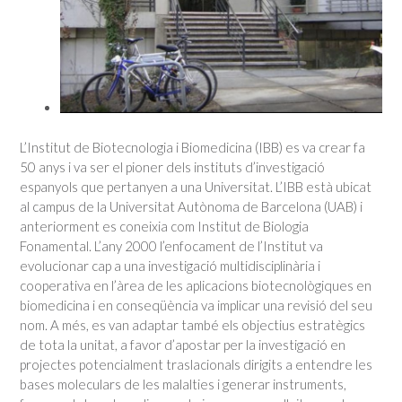
L’Institut de Biotecnologia i Biomedicina (IBB) es va crear fa
50 anys i va ser el pioner dels instituts d’investigació
espanyols que pertanyen a una Universitat. L’IBB està ubicat
al campus de la Universitat Autònoma de Barcelona (UAB) i
anteriorment es coneixia com Institut de Biologia
Fonamental. L’any 2000 l’enfocament de l’Institut va
evolucionar cap a una investigació multidisciplinària i
cooperativa en l’àrea de les aplicacions biotecnològiques en
biomedicina i en conseqüència va implicar una revisió del seu
nom. A més, es van adaptar també els objectius estratègics
de tota la unitat, a favor d’apostar per la investigació en
projectes potencialment traslacionals dirigits a entendre les
bases moleculars de les malalties i generar instruments,