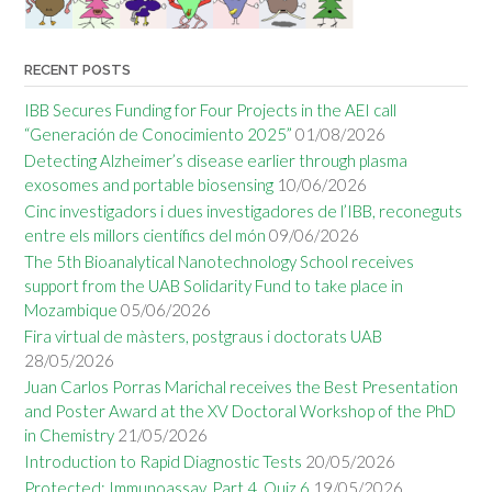
RECENT POSTS
IBB Secures Funding for Four Projects in the AEI call
“Generación de Conocimiento 2025”
01/08/2026
Detecting Alzheimer’s disease earlier through plasma
exosomes and portable biosensing
10/06/2026
Cinc investigadors i dues investigadores de l’IBB, reconeguts
entre els millors científics del món
09/06/2026
The 5th Bioanalytical Nanotechnology School receives
support from the UAB Solidarity Fund to take place in
Mozambique
05/06/2026
Fira virtual de màsters, postgraus i doctorats UAB
28/05/2026
Juan Carlos Porras Marichal receives the Best Presentation
and Poster Award at the XV Doctoral Workshop of the PhD
in Chemistry
21/05/2026
Introduction to Rapid Diagnostic Tests
20/05/2026
Protected: Immunoassay. Part 4. Quiz 6
19/05/2026