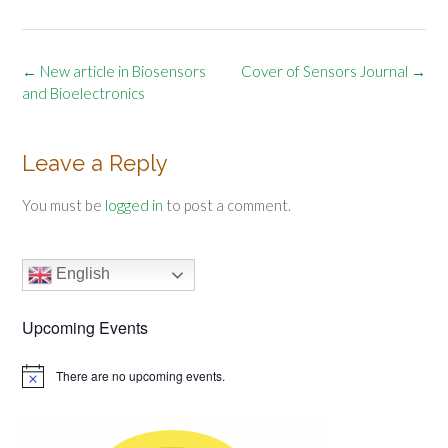
Post
←
New article in Biosensors
Cover of Sensors Journal
→
navigation
and Bioelectronics
Leave a Reply
You must be
logged in
to post a comment.
English
Upcoming Events
There are no upcoming events.