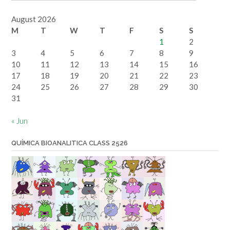
a
lecture
August 2026
by
M
T
W
T
F
S
S
date
1
2
3
4
5
6
7
8
9
10
11
12
13
14
15
16
17
18
19
20
21
22
23
24
25
26
27
28
29
30
31
« Jun
QUÍMICA BIOANALITICA CLASS 2526