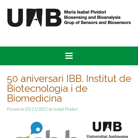
Skip
to
content
50 aniversari IBB. Institut de
Biotecnologia i de
Biomedicina
Posted on
03/11/2021
by
Isabel Pividori