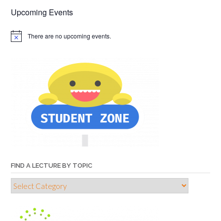
Upcoming Events
There are no upcoming events.
FIND A LECTURE BY TOPIC
Find
a
lecture
by