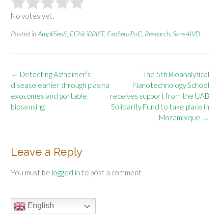
No votes yet.
Posted in
AmpliSenS
,
EChiLiBRiST
,
ExoSensPoC
,
Research
,
Sens4IVD
Post
←
Detecting Alzheimer’s
The 5th Bioanalytical
navigation
disease earlier through plasma
Nanotechnology School
exosomes and portable
receives support from the UAB
biosensing
Solidarity Fund to take place in
Mozambique
→
Leave a Reply
You must be
logged in
to post a comment.
English