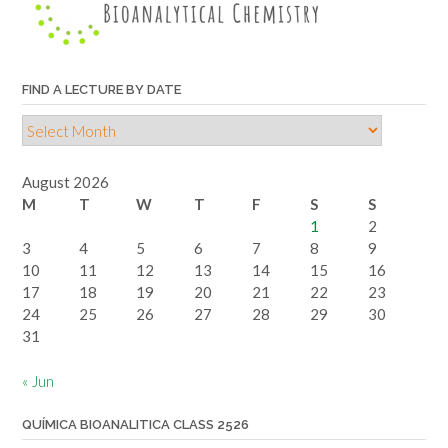
topic
FIND A LECTURE BY DATE
Find
a
lecture
August 2026
by
M
T
W
T
F
S
S
date
1
2
3
4
5
6
7
8
9
10
11
12
13
14
15
16
17
18
19
20
21
22
23
24
25
26
27
28
29
30
31
« Jun
QUÍMICA BIOANALITICA CLASS 2526