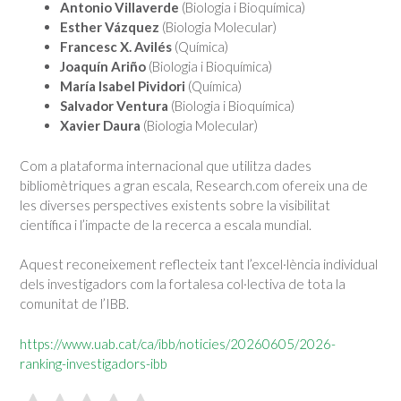
Antonio Villaverde
(Biologia i Bioquímica)
Esther Vázquez
(Biologia Molecular)
Francesc X. Avilés
(Química)
Joaquín Ariño
(Biologia i Bioquímica)
María Isabel Pividori
(Química)
Salvador Ventura
(Biologia i Bioquímica)
Xavier Daura
(Biologia Molecular)
Com a plataforma internacional que utilitza dades
bibliomètriques a gran escala, Research.com ofereix una de
les diverses perspectives existents sobre la visibilitat
científica i l’impacte de la recerca a escala mundial.
Aquest reconeixement reflecteix tant l’excel·lència individual
dels investigadors com la fortalesa col·lectiva de tota la
comunitat de l’IBB.
https://www.uab.cat/ca/ibb/noticies/20260605/2026-
ranking-investigadors-ibb